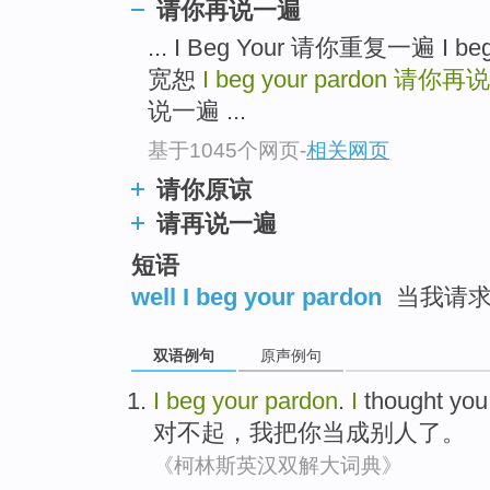
请你再说一遍
... I Beg Your 请你重复一遍 I be
宽恕
I beg your pardon
请你再说
说一遍 ...
基于1045个网页
-
相关网页
请你原谅
请再说一遍
短语
well I beg your pardon
当我请求
双语例句
原声例句
I
beg
your
pardon
.
I
thought
you
对不起
，
我
把
你
当成
别人
了。
《柯林斯英汉双解大词典》