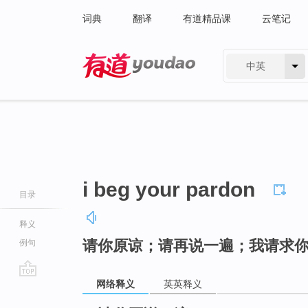
词典
翻译
有道精品课
云笔记
中英
有道 - 网易旗下搜索
i beg your pardon
目录
释义
请你原谅；请再说一遍；我请求
例句
网络释义
英英释义
go
top