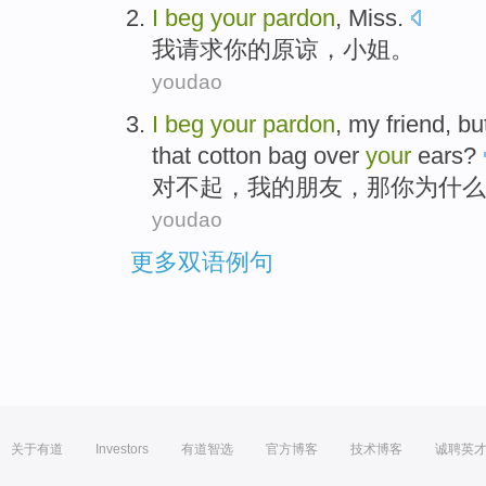
I
beg
your
pardon
,
Miss
.
我
请求
你
的
原谅
，
小姐
。
youdao
I
beg
your
pardon
,
my
friend
, b
that
cotton
bag
over
your
ears
?
对不起
，
我
的
朋友
，
那
你
为什么
youdao
更多双语例句
关于有道
Investors
有道智选
官方博客
技术博客
诚聘英