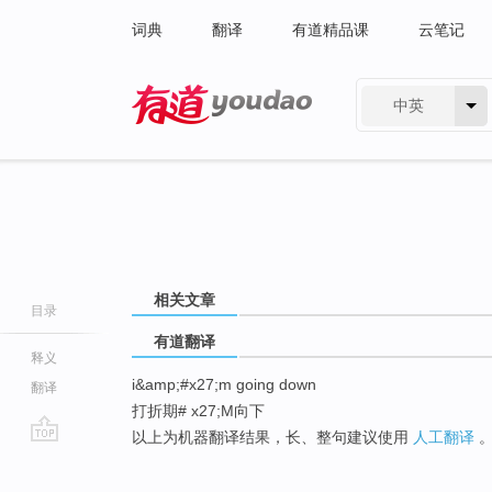
词典
翻译
有道精品课
云笔记
中英
有道 - 网易旗下搜索
相关文章
目录
有道翻译
释义
i&amp;#x27;m going down
翻译
打折期# x27;M向下
以上为机器翻译结果，长、整句建议使用
人工翻译
go
top