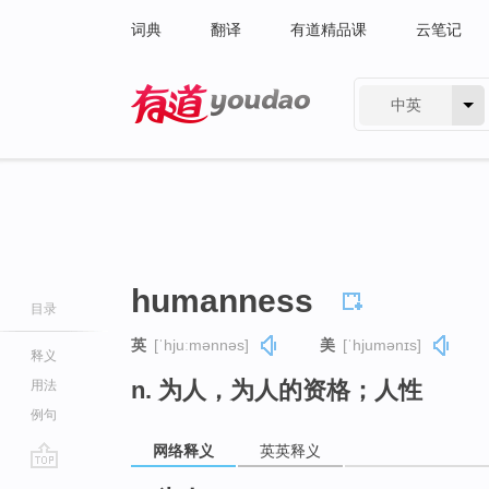
词典
翻译
有道精品课
云笔记
中英
有道 - 网易旗下搜索
humanness
目录
英
[ˈhjuːmənnəs]
美
[ˈhjumənɪs]
释义
n. 为人，为人的资格；人性
用法
例句
网络释义
英英释义
go