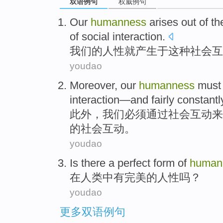
双语例句
权威例句
Our
humanness
arises out
of
th
of
social
interaction
.
我们
的
人性
就
产生
于
这种
社会
互
youdao
Moreover
,
our
humanness
must
interaction
—
and
fairly
constantl
此外
，
我们
必须
通过
社会
互动
来
的社会互动。
youdao
Is
there a
perfect
form
of
human
在
人类
中
有
完美
的
人性
吗？
youdao
更多双语例句