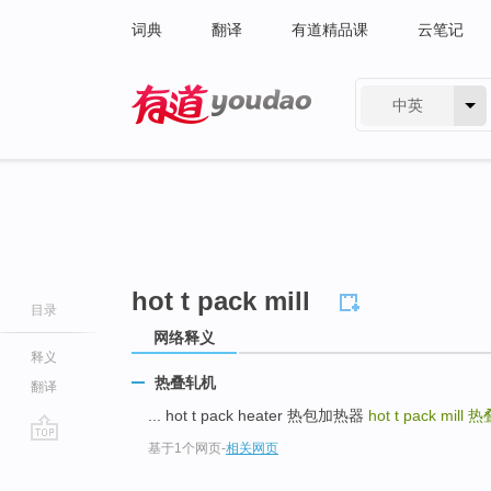
词典
翻译
有道精品课
云笔记
中英
有道 - 网易旗下搜索
hot t pack mill
目录
网络释义
释义
热叠轧机
翻译
... hot t pack heater 热包加热器
hot t pack mill
热
基于1个网页
-
相关网页
go
top