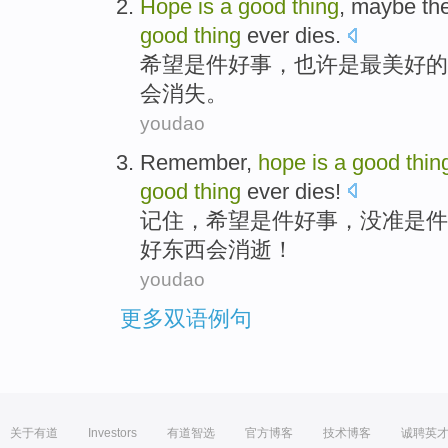
Hope
is
a
good
thing
,
maybe
th
good
thing
ever
dies
.
希望
是
件
好事，
也许
是
最美
好的
会
消失
。
youdao
Remember
,
hope
is
a
good
thin
good
thing
ever dies
!
记住
，
希望
是
件
好事，
没准
是
件
好
东西会
消逝
！
youdao
更多双语例句
关于有道
Investors
有道智选
官方博客
技术博客
诚聘英