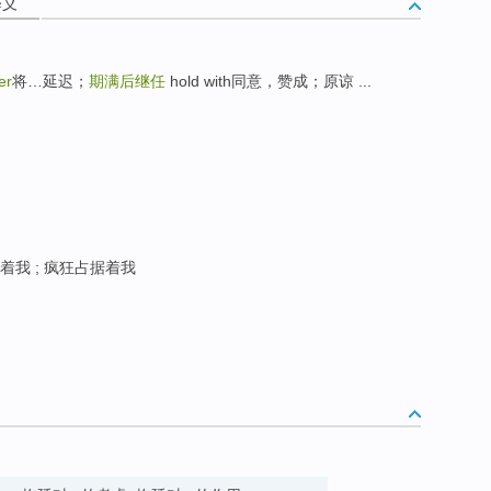
释义
er
将…延迟；
期满后继任
hold with同意，赞成；原谅 ...
着我 ; 疯狂占据着我