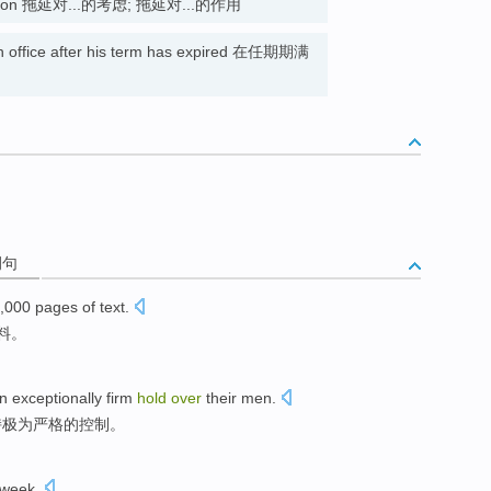
action on 拖延对...的考虑; 拖延对...的作用
 in office after his term has expired 在任期期满
例句
,000
pages
of
text
.
料。
n exceptionally
firm
hold
over
their
men.
持
极为
严格
的控制。
week
.