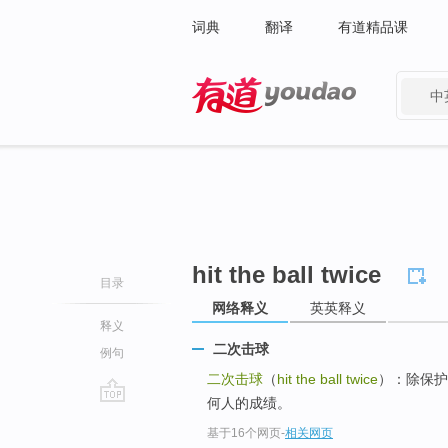
词典
翻译
有道精品课
中
有道 - 网易旗下搜索
hit the ball twice
目录
网络释义
英英释义
释义
二次击球
例句
二次击球
（
hit the ball twice
）：除保护
何人的成绩。
go
基于16个网页
-
相关网页
top