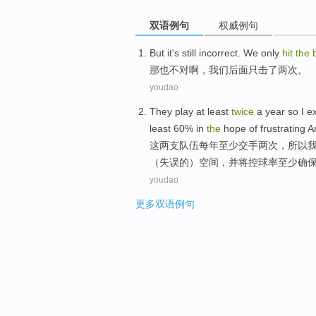
双语例句
权威例句
But
it
's still
incorrect
.
We
only
hit
the
那
也
不对啊
，
我们
后面
只
击
了两次。
youdao
They
play at
least
twice
a year
so
I
e
least 60%
in
the
hope
of
frustrating
A
这
两支队伍
每年
至少
交手两次
，
所以
（失误
的
）
空间
，
并
将
控
球率至少确
youdao
更多双语例句