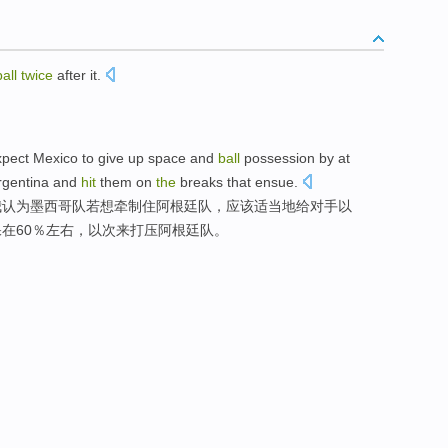
ball
twice
after it.
xpect
Mexico
to
give
up
space
and
ball
possession
by at
rgentina
and
hit
them on
the
breaks that ensue.
我
认为
墨西哥
队若想牵制住
阿根廷
队，应该适当地
给
对手以
保
在
60％左右，
以次
来打压
阿根廷队。