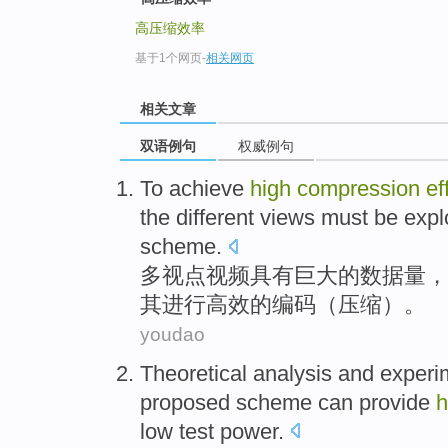
高压缩效率
基于1个网页
-
相关网页
相关文章
双语例句
权威例句
To achieve
high
compression
ef
the different views
must be
expl
scheme
.
多视点
视频
具有巨大的数据量，
其进行
高效
的编码（
压缩
）。
youdao
Theoretical
analysis
and
experi
proposed scheme
can provide
h
low
test
power
.