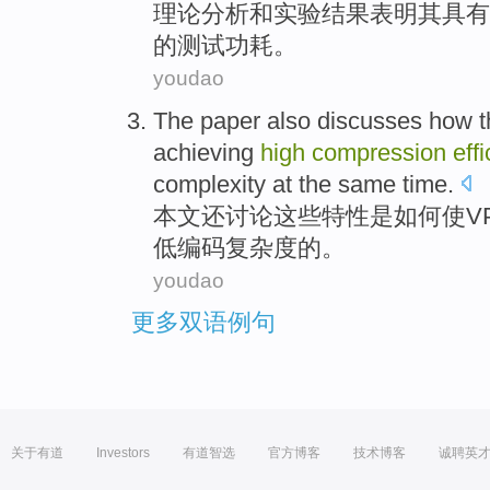
理论
分析
和
实验
结果
表明
其
具有
的
测试
功耗。
youdao
The paper
also
discusses
how
achieving
high
compression
eff
complexity
at
the
same
time.
本文
还
讨论
这些
特性
是如何
使
V
低
编码
复杂度
的。
youdao
更多双语例句
关于有道
Investors
有道智选
官方博客
技术博客
诚聘英