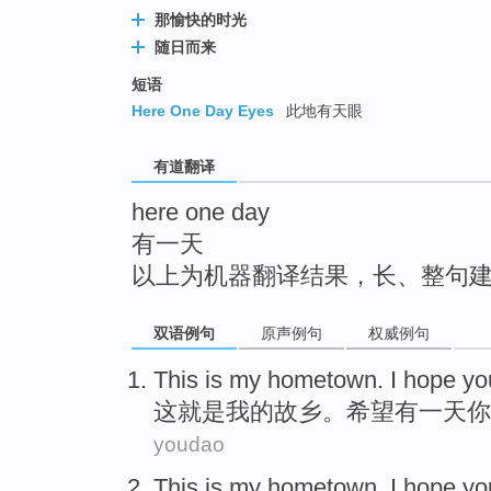
top
那愉快的时光
随日而来
短语
Here One Day Eyes
此地有天眼
有道翻译
here one day
有一天
以上为机器翻译结果，长、整句
双语例句
原声例句
权威例句
This
is
my
hometown
.
I hope
yo
这
就是
我
的故乡
。
希望
有一
天
你
youdao
This
is
my
hometown
.
I
hope
yo