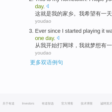
day
.
这
就是
我
的家乡
。
我
希望
有一
天
youdao
Ever
since
I
started
playing
it w
one
day
.
从
我
开始
打网球
，
我
就
梦想
有一
youdao
更多双语例句
关于有道
Investors
有道智选
官方博客
技术博客
诚聘英