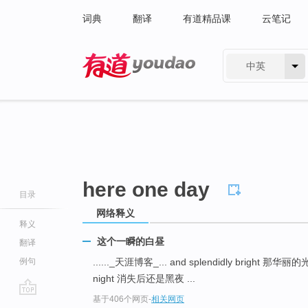
词典
翻译
有道精品课
云笔记
中英
有道 - 网易旗下搜索
here one day
目录
网络释义
释义
这个一瞬的白昼
翻译
例句
......_天涯博客_... and splendidly bright 那华丽
night 消失后还是黑夜 ...
基于406个网页
-
相关网页
go