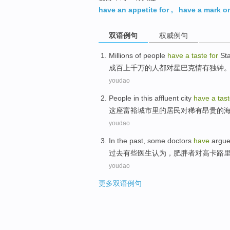
top
have an appetite for
,
have a mark o
双语例句
权威例句
Millions of
people
have
a
taste
for
St
成百
上千万
的
人
都
对
星巴克情有独钟
youdao
People in
this affluent
city
have
a
tas
这座
富裕
城市
里的居民
对
稀有
昂贵的
youdao
In the past
,
some
doctors
have
argue
过去
有些
医生
认为
，
肥胖者
对
高
卡路
youdao
更多双语例句