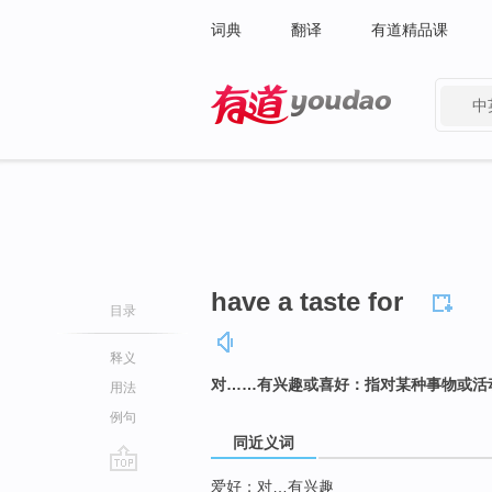
词典
翻译
有道精品课
中
有道 - 网易旗下搜索
have a taste for
目录
释义
对……有兴趣或喜好：指对某种事物或活
用法
例句
同近义词
go
爱好；对…有兴趣