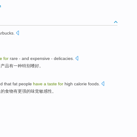
n
arbucks
.
。
te
for
rare - and
expensive
- delicacies
.
海产品
有
一种
特别嗜好
。
d that
fat
people
have
a
taste
for
high
calorie
foods
.
里
的
食物
有
更强的
味觉
敏感性。