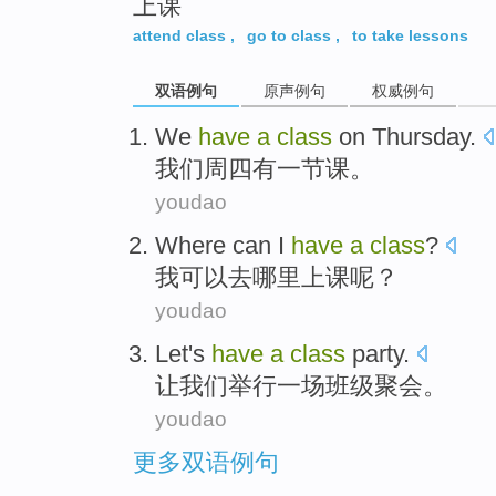
上课
top
attend class
,
go to class
,
to take lessons
双语例句
原声例句
权威例句
We
have
a
class
on Thursday
.
我们
周四
有
一
节课
。
youdao
Where
can
I
have
a
class
?
我
可以
去哪里
上课
呢？
youdao
Let
's
have
a
class
party
.
让
我们
举行
一场
班级
聚会。
youdao
更多双语例句