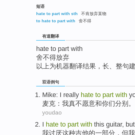
top
短语
hate to part with sth
不肯放弃某物
to hate to part with
舍不得
有道翻译
hate to part with
舍不得放弃
以上为机器翻译结果，长、整句
双语例句
Mike
:
I
really
hate
to
part
with
y
麦克
：
我
真
不
愿意
和
你们
分别。
youdao
I
hate
to
part
with
this
guitar
,
but
我
讨厌
这种
吉他
的
一部分
，
但
我