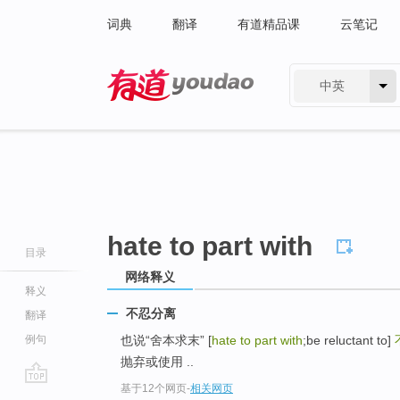
词典
翻译
有道精品课
云笔记
中英
有道 - 网易旗下搜索
hate to part with
目录
网络释义
释义
不忍分离
翻译
例句
也说“舍本求末” [
hate to part with
;be reluctant to]
抛弃或使用 ..
基于12个网页
-
相关网页
go