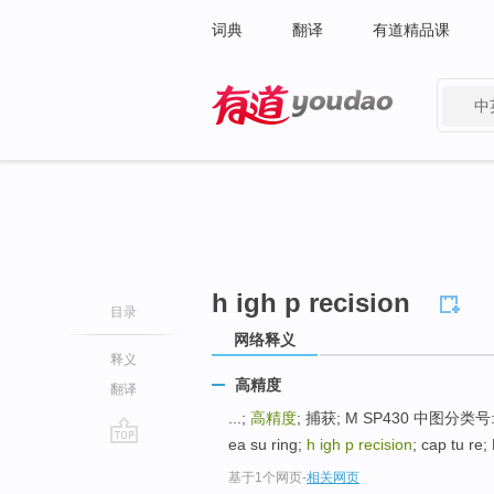
词典
翻译
有道精品课
中
有道 - 网易旗下搜索
h igh p recision
目录
网络释义
释义
高精度
翻译
...;
高精度
; 捕获; M SP430 中图分类号: T
ea su ring;
h igh p recision
; cap tu re;
go
基于1个网页
-
相关网页
top