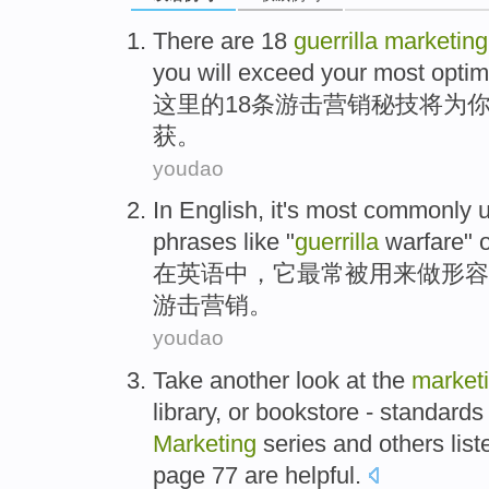
There are
18
guerrilla
marketing
you
will exceed
your
most
optim
这里
的
18
条游击
营销
秘技
将
为
获。
youdao
In
English
,
it
's most
commonly
phrases
like
"
guerrilla
warfare" o
在
英语
中，
它
最
常被
用来
做
形容
游击
营销
。
youdao
Take another
look at
the
market
library
,
or
bookstore
- standard
Marketing
series
and
others
list
page
77
are
helpful
.