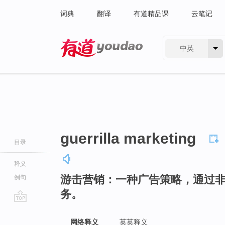
词典
翻译
有道精品课
云笔记
中英
有道 - 网易旗下搜索
guerrilla marketing
目录
释义
游击营销：一种广告策略，通过
例句
务。
go
top
网络释义
英英释义