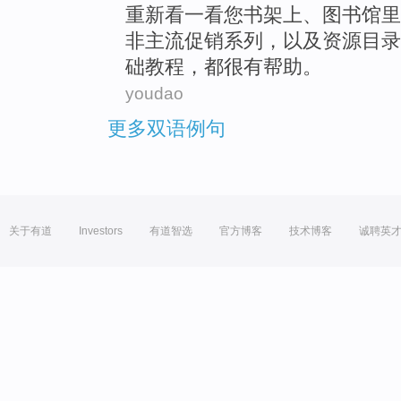
重新
看
一看
您
书架上
、
图书馆
里
非
主流
促销
系列
，
以及
资源
目录
础教程，
都
很有帮助。
youdao
更多双语例句
关于有道
Investors
有道智选
官方博客
技术博客
诚聘英