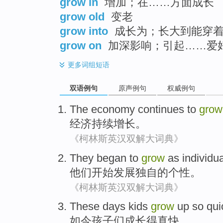
grow in
增加；在……方面成长
grow old
变老
grow into
成长为；长大到能穿着
grow on
加深影响；引起……爱
更多
词组短语
双语例句
原声例句
权威例句
The economy
continues to
grow
经济
持续
增长
。
《柯林斯英汉双解大词典》
They
began to
grow
as individu
他们
开始
发展
独自
的个性。
《柯林斯英汉双解大词典》
These days
kids
grow
up
so qui
如今
孩子们
成长
得
真快。