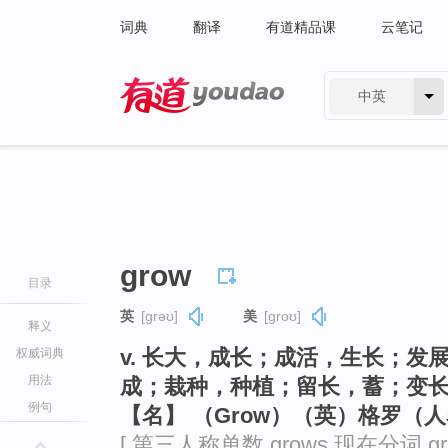
词典
翻译
有道精品课
云笔记
中英
有道 - 网易旗下搜索
grow
目录
英
[ɡrəʊ]
美
[ɡroʊ]
释义
v. 长大，成长；成活，生长；
权威词典
用法
成；栽种，种植；留长，蓄；变
例句
【名】 （Grow）（英）格罗（
[ 第三人称单数 grows 现在分词 gr