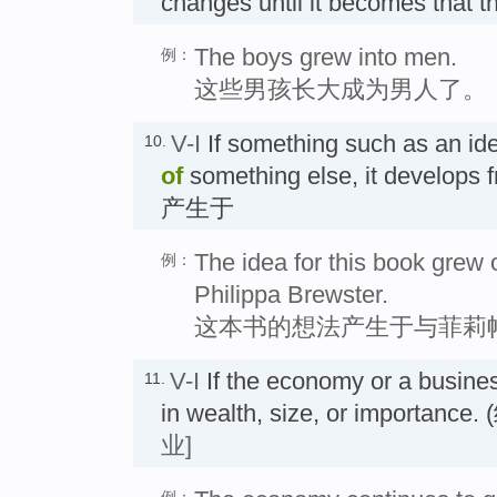
changes until it becomes that
The boys grew into men.
例：
这些男孩长大成为男人了。
V-I
If something such as an id
10.
of
something else, it develo
产生于
The idea for this book grew 
例：
Philippa Brewster.
这本书的想法产生于与菲莉
V-I
If the economy or a busin
11.
in wealth, size, or import
业]