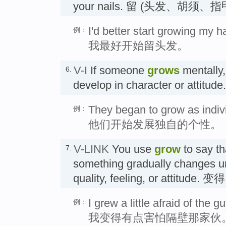
your nails. 留 (头发、胡须、
I'd better start growing my ha
例：
我最好开始留头发。
V-I
If someone
grows
mentally
6.
develop in character or att
They began to grow as indiv
例：
他们开始发展独自的个性。
V-LINK
You use
grow
to say t
7.
something gradually changes un
quality, feeling, or attitude. 变得
I grew a little afraid of the g
例：
我变得有点害怕隔壁那家伙