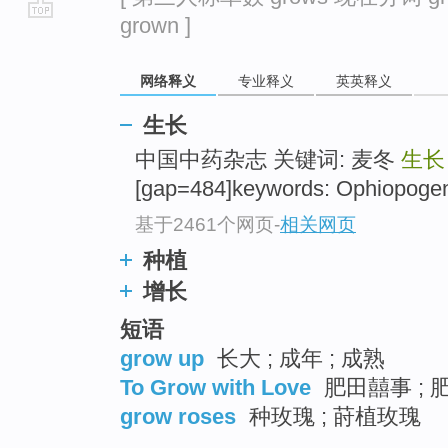
grown ]
go
top
网络释义
专业释义
英英释义
生长
中国中药杂志 关键词: 麦冬
生长
[gap=484]keywords: Ophiopogen 
基于2461个网页
-
相关网页
种植
增长
短语
grow up
长大 ; 成年 ; 成熟
To Grow with Love
肥田囍事 ; 
grow roses
种玫瑰 ; 莳植玫瑰