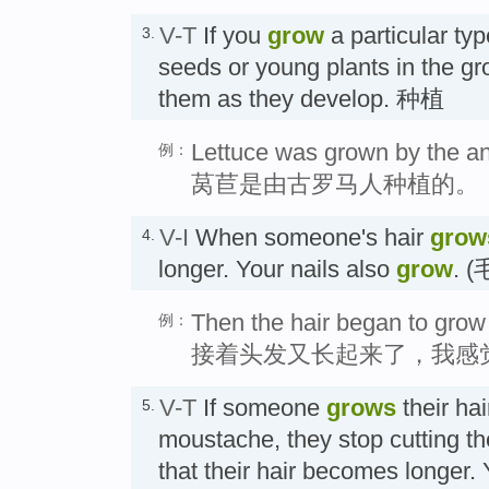
V-T
If you
grow
a particular typ
3.
seeds or young plants in the gr
them as they develop. 种植
Lettuce was grown by the a
例：
莴苣是由古罗马人种植的。
V-I
When someone's hair
grow
4.
longer. Your nails also
grow
.
Then the hair began to grow ag
例：
接着头发又长起来了，我感
V-T
If someone
grows
their hai
5.
moustache, they stop cutting the
that their hair becomes longer.