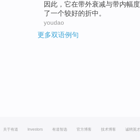
因此
，它
在
带外
衰减与
带内幅度
了
一个
较好的
折中
。
youdao
更多双语例句
关于有道
Investors
有道智选
官方博客
技术博客
诚聘英