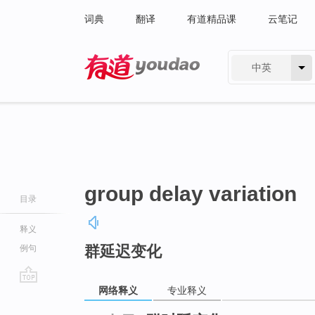
词典
翻译
有道精品课
云笔记
中英
有道 - 网易旗下搜索
group delay variation
目录
释义
群延迟变化
例句
网络释义
专业释义
go
top