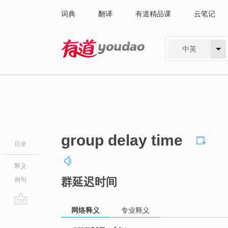
词典
翻译
有道精品课
云笔记
中英
有道 - 网易旗下搜索
group delay time
目录
释义
群延迟时间
例句
网络释义
专业释义
go
top