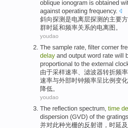
oblique
ionogram
is
obtained wi
against operating
frequency
.
斜
向
探测
是
电离层
探测
的
主要方
群
时延
和频率关系的电离图。
youdao
The sample
rate
,
filter
corner
fr
delay
and
output
word
rate
will
proportional
to the
external
cloc
由于
采样
速率
、
滤波器
转折
频率
速率与
外部
时钟频率呈比例变化
降低
。
youdao
The
reflection
spectrum
,
time
de
dispersion
(GVD)
of
the
grating
并
对此
种光栅
的
反射
谱
，
时
延及