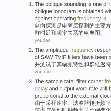
The
oblique
sounding
is
one
of 
oblique
ionogram
is
obtained wi
against operating
frequency
.
斜
向
探测
是
电离层
探测
的
主要方
群
时延
和频率关系的电离图。
youdao
The
amplitude
frequency
respo
of SAW
TVIF filters
have been
并
测试
了其
幅
频
特性
和
群
延迟
特
youdao
The sample
rate
,
filter
corner
fr
delay
and
output
word
rate
will
proportional
to the
external
cloc
由于
采样
速率
、
滤波器
转折
频率
速率与
外部
时钟频率呈比例变化