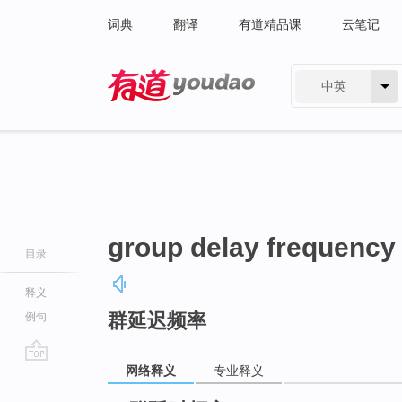
词典
翻译
有道精品课
云笔记
中英
有道 - 网易旗下搜索
group delay frequency
目录
释义
群延迟频率
例句
网络释义
专业释义
go
top