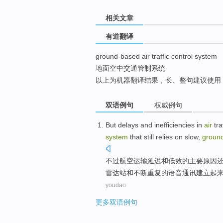
top
相关文章
有道翻译
ground-based air traffic control system
地面空中交通管制系统
以上为机器翻译结果，长、整句建议使用
双语例句
权威例句
But
delays
and
inefficiencies
in
air
tra
system
that
still
relies on
slow
,
groun
不过
航空
运输
延迟
和
低效
的主要
原因
雷达站
和
不断重复
的
语音
通讯
建立起
youdao
更多双语例句