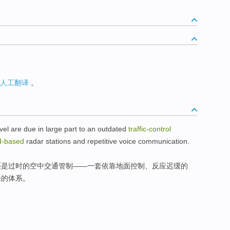
人工翻译
。
vel
are
due
in large part to
an outdated
traffic
-
control
d-based
radar
stations and
repetitive
voice
communication
.
还是
过时
的空中
交通
管制
——一套
依靠
地面控制
、
反应迟缓
的
来的体系。