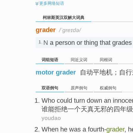
更多
网络短语
柯林斯英汉双解大词典
grader
/ˈɡreɪdə/
N
a person or thing that gr
1.
词组短语
同近义词
同根词
motor grader
自动平地机；自行
双语例句
原声例句
权威例句
Who
could
turn down
an
innoce
谁
能
拒绝
一个
天真无邪的
四
年级
youdao
When
he
was a
fourth-
grader
, 