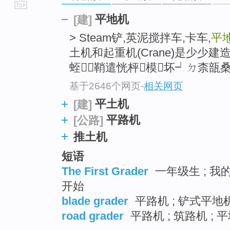
go
平地机
[建]
top
> Steam铲,英泥搅拌车,卡车,
平
土机和起重机(Crane)是少少
蛭鞘遣恍枰模坏┙ㄉ柰瓿桑
基于2646个网页
-
相关网页
平土机
[建]
平路机
[公路]
推土机
短语
The First Grader
一年级生 ; 我的
开始
blade grader
平路机 ; 铲式平地机
road grader
平路机 ; 筑路机 ; 