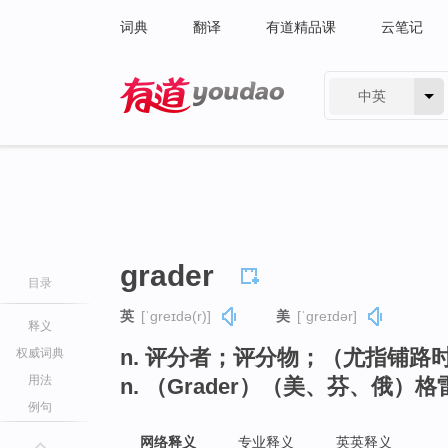
词典
翻译
有道精品课
云笔记
中英
有道 - 网易旗下搜索
grader
目录
英
[ˈɡreɪdə(r)]
美
[ˈɡreɪdər]
释义
n. 评分者；评分物；（尤指铺
权威词典
用法
n. （Grader）（美、芬、俄）
例句
网络释义
专业释义
英英释义