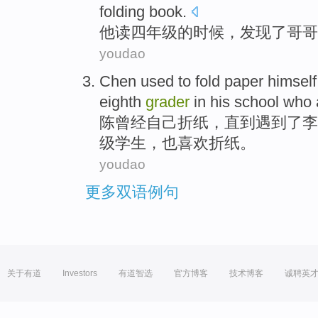
folding
book
.
他
读四
年级
的
时候
，
发现
了
哥哥
youdao
Chen
used
to fold paper
himself
eighth
grader
in
his
school who
陈
曾经
自己
折纸
，
直到
遇到了
李
级
学生，
也
喜欢
折纸。
youdao
更多双语例句
关于有道
Investors
有道智选
官方博客
技术博客
诚聘英