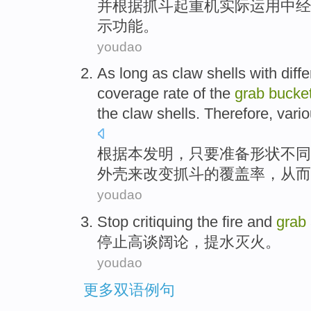
并
根据
抓斗
起重机
实际
运用
中
经
示
功能。
youdao
As long as
claw
shells
with
diff
coverage rate
of
the
grab
bucke
the
claw shells.
Therefore
,
vari
根据本发明，
只要
准备
形状
不同
外壳来
改变
抓斗
的
覆盖率
，
从而
youdao
Stop
critiquing
the fire and
grab
停止
高谈阔论，
提水灭火
。
youdao
更多双语例句