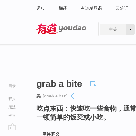
词典
翻译
有道精品课
云笔记
中英
有道 - 网易旗下搜索
grab a bite
目录
美
[ɡræb ə baɪt]
释义
吃点东西：快速吃一些食物，通
用法
例句
一顿简单的饭菜或小吃。
go
网络释义