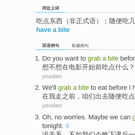
同近义词
吃点东西（非正式语）；随便吃
have a bite
双语例句
权威例句
Do you want to
grab
a
bite
befo
想
不想在电影开始
前
吃
点
什么？
youdao
We
'll
grab
a
bite
to eat
before
I
h
在
我
走
之前
，
咱们
出去随便
吃
点
youdao
Oh
, no worries.
Maybe
we
can
tonight
.
没关系
。
不如
我们
今晚
下课后
一