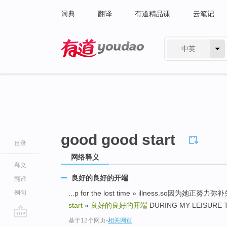
词典
翻译
有道精品课
云笔记
中英
有道 - 网易旗下搜索
good good start
目录
网络释义
释义
良好的良好的开端
翻译
例句
...p for the lost time » illness.so
start
»
良好的良好的开端
DURING MY LEISURE
基于12个网页
-
相关网页
go