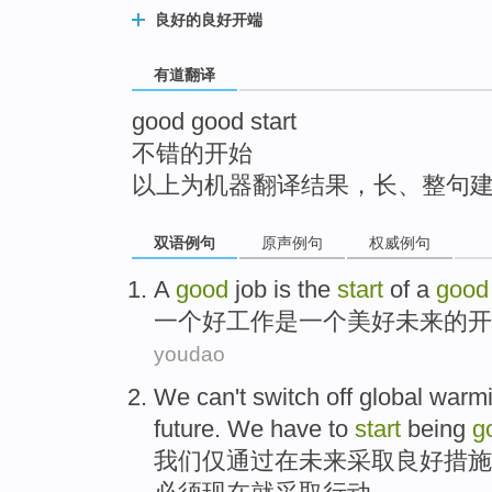
top
良好的良好开端
有道翻译
good good start
不错的开始
以上为机器翻译结果，长、整句
双语例句
原声例句
权威例句
A
good
job
is
the
start
of
a
good
一
个
好
工作
是
一个
美好
未来
的
开
youdao
We
can't
switch off
global
warm
future
. We
have to
start
being
g
我们
仅
通过
在
未来
采取
良好
措施