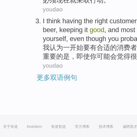
必须
现在
就采取
行动
。
youdao
I
think
having
the
right
customer
beer
,
keeping
it
good
, and
most
yourself
,
even though
you
proba
我
认为
一开始
要
有
合适
的
消费者
重要
的
是，
即使
你
可能会
觉得
很
youdao
更多双语例句
关于有道
Investors
有道智选
官方博客
技术博客
诚聘英