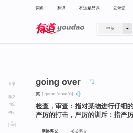
词典
翻译
有道精品课
云笔记
中英
有道 - 网易旗下搜索
going over
目录
英
[ˌɡəʊɪŋ ˈəʊvə(r)]
释义
检查，审查：指对某物进行仔细
用法
例句
严厉的打击，严厉的训斥：指严
go
网络释义
英英释义