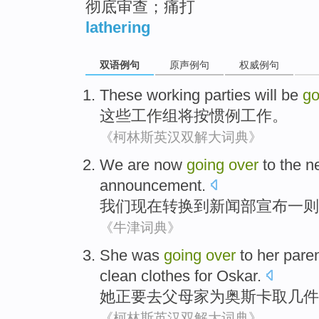
彻底审查；痛打
lathering
双语例句
原声例句
权威例句
These
working parties
will be
g
这些
工作组
将
按
惯例
工作。
《柯林斯英汉双解大词典》
We
are now
going
over
to
the
n
announcement
.
我们
现在
转换
到
新闻部
宣布
一则
《牛津词典》
She
was
going
over
to
her paren
clean
clothes
for
Oskar
.
她
正要
去
父母
家
为
奥斯卡
取
几
件
《柯林斯英汉双解大词典》