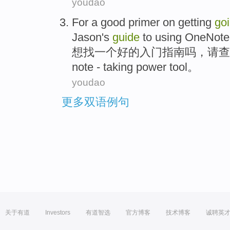
youdao
For
a
good
primer on getting
go
Jason
's
guide
to
using
OneNot
想
找
一个
好的
入门
指南
吗，
请查
note -
taking
power tool。
youdao
更多双语例句
关于有道
Investors
有道智选
官方博客
技术博客
诚聘英