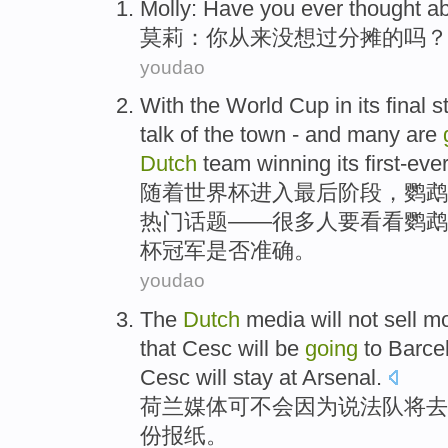
Molly
: Have
you
ever
thought
a
莫莉
：
你
从来没
想
过
分摊
的吗？
youdao
With
the World
Cup
in its final
s
talk
of
the town
- and
many are
Dutch
team
winning
its first-ev
随着
世界杯
进入
最后
阶段
，
鹦鹉
热门
话题
——
很多
人
要看看
鹦鹉
杯冠军是否准确。
youdao
The
Dutch
media
will
not
sell
mo
that Cesc
will
be
going
to
Barce
Cesc
will
stay at
Arsenal
.
荷兰
媒体
可
不会
因为说法
队
将
去
份报纸
。