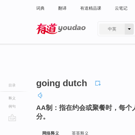
词典
翻译
有道精品课
云笔记
中英
有道 - 网易旗下搜索
going dutch
目录
释义
AA制：指在约会或聚餐时，每个
例句
分。
go
top
网络释义
英英释义