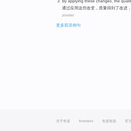
By
applying
these
changes
, the
quali
通过
应用
这些
改变
，
质量
得到
了改进
youdao
更多双语例句
关于有道
Investors
有道智选
官