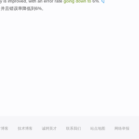
ty
is improved
,
with
an error rate
going
down
to
6%.
，
并且
错误率
降低
到6%。
方博客
技术博客
诚聘英才
联系我们
站点地图
网络举报