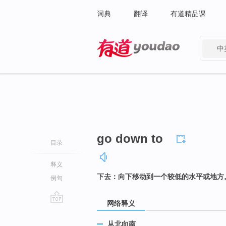
词典
翻译
有道精品课
中
有道 - 网易旗下搜索
go down to
目录
释义
下去：向下移动到一个较低的水平或地方
例句
网络释义
go
top
从北向南