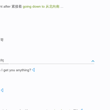
ht after 紧接着
going down to
从北向南
...
西哥
例句
 I get
you
anything
?