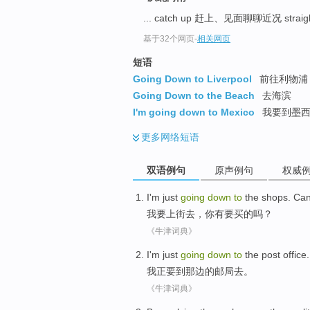
... catch up 赶上、见面聊聊近况 straig
基于32个网页
-
相关网页
短语
Going Down to Liverpool
前往利物浦
Going Down to the Beach
去海滨
I'm going down to Mexico
我要到墨
更多
网络短语
双语例句
原声例句
权威
I
'm just
going
down
to
the
shops. Can
我
要上街
去
，
你
有要买
的
吗？
《牛津词典》
I
'm just
going
down
to
the
post office
.
我
正要
到
那边
的
邮局
去。
《牛津词典》