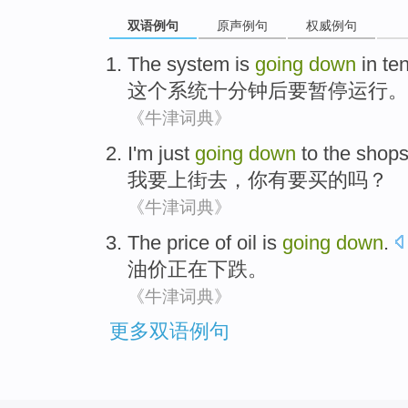
双语例句
原声例句
权威例句
The
system
is
going
down
in
te
这个
系统
十
分钟
后
要
暂停运行。
《牛津词典》
I
'm just
going
down
to
the
shops
我
要上街
去
，
你
有要买
的
吗？
《牛津词典》
The price of
oil
is
going
down
.
油价
正在
下跌。
《牛津词典》
更多双语例句