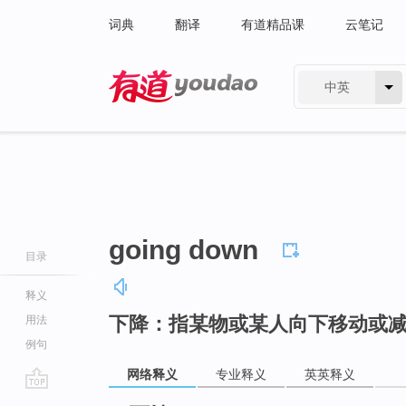
词典
翻译
有道精品课
云笔记
中英
有道 - 网易旗下搜索
going down
目录
释义
下降：指某物或某人向下移动或
用法
例句
网络释义
专业释义
英英释义
go