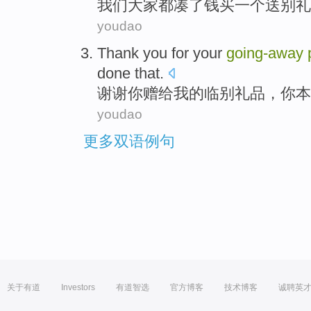
我们
大家都
凑
了钱
买
一个
送别礼
youdao
Thank you for
your
going-away
done
that.
谢谢
你
赠给
我的临别礼品，你本
youdao
更多双语例句
关于有道
Investors
有道智选
官方博客
技术博客
诚聘英