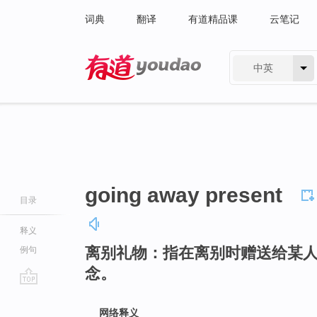
词典
翻译
有道精品课
云笔记
中英
有道 - 网易旗下搜索
going away present
目录
释义
离别礼物：指在离别时赠送给某
例句
念。
go
top
网络释义