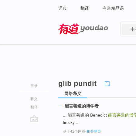
词典
翻译
有道精品课
中
有道 - 网易旗下搜索
glib pundit
目录
网络释义
释义
能言善道的博学者
翻译
... 能言善道的 Benedict
能言善道的博
finicky ...
go
基于42个网页
-
相关网页
top