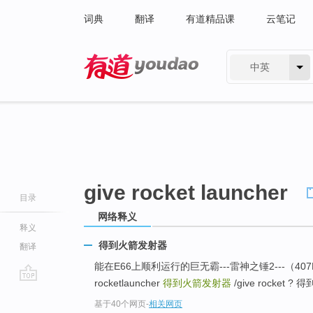
词典
翻译
有道精品课
云笔记
中英
有道 - 网易旗下搜索
give rocket launcher
目录
网络释义
释义
得到火箭发射器
翻译
能在E66上顺利运行的巨无霸---雷神之锤2---（407M） ...
rocketlauncher
得到火箭发射器
/give rocket ?
go
基于40个网页
-
相关网页
top