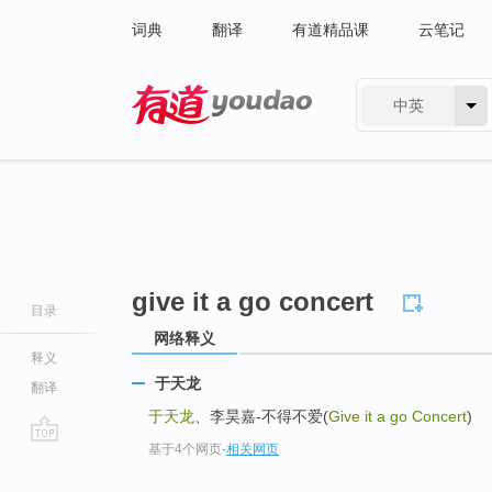
词典
翻译
有道精品课
云笔记
中英
有道 - 网易旗下搜索
give it a go concert
目录
网络释义
释义
于天龙
翻译
于天龙
、李昊嘉-不得不爱(
Give it a go Concert
)
基于4个网页
-
相关网页
go
top