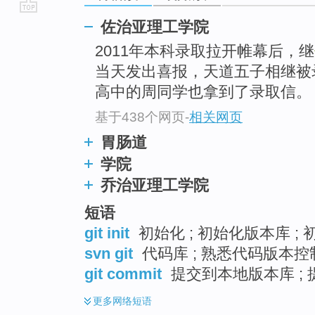
go
佐治亚理工学院
top
2011年本科录取拉开帷幕后，继
当天发出喜报，天道五子相继被
高中的周同学也拿到了录取信。
基于438个网页
-
相关网页
胃肠道
学院
乔治亚理工学院
短语
git init
初始化 ; 初始化版本库 ;
svn git
代码库 ; 熟悉代码版本控
git commit
提交到本地版本库 ; 提
更多
网络短语