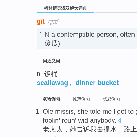
柯林斯英汉双解大词典
git
/ɡɪt/
N
a contemptible person, o
1.
傻瓜)
同近义词
n. 饭桶
scallawag
,
dinner bucket
双语例句
原声例句
权威例句
Ole missis
,
she
tole me
I
got
to 
foolin'
roun
' wid anybody.
老太太
，
她
告诉
我
去
提水，路上