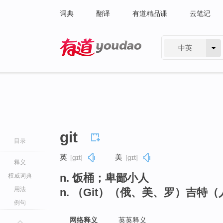
词典
翻译
有道精品课
云笔记
中英
有道 - 网易旗下搜索
git
目录
英
[ɡɪt]
美
[ɡɪt]
释义
n. 饭桶；卑鄙小人
权威词典
用法
n. （Git）（俄、美、罗）吉特
例句
网络释义
英英释义