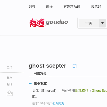
词典
翻译
有道精品课
云笔记
中英
有道 - 网易旗下搜索
ghost scepter
目录
网络释义
释义
幽魂权杖
翻译
灵体（Ethereal）：当你使用
幽魂权杖
（
Ghost Sce
能。
go
基于130个网页
-
相关网页
top