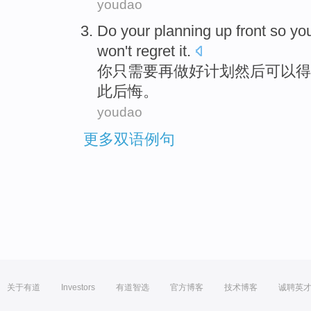
youdao
Do
your
planning
up front
so
yo
won't
regret it
.
你
只需要再做好
计划
然后
可以
得
此
后悔
。
youdao
更多双语例句
关于有道
Investors
有道智选
官方博客
技术博客
诚聘英