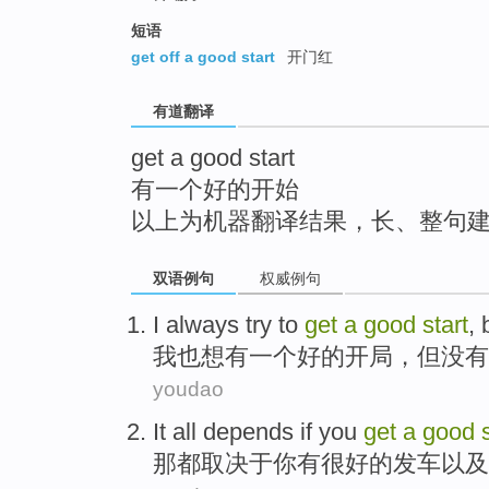
top
短语
get off a good start
开门红
有道翻译
get a good start
有一个好的开始
以上为机器翻译结果，长、整句
双语例句
权威例句
I
always
try to
get
a
good
start
,
我
也
想
有
一个
好的
开局
，
但
没有
youdao
It
all
depends if
you
get
a
good
那
都
取决于
你
有
很
好的
发车
以及