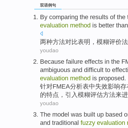
双语例句
By comparing
the results
of the
evaluation
method
is better than
两种
方法
对比
表明
，
模糊
评价
法
youdao
Because
failure
effects
in
the
F
ambiguous
and
difficult to
effect
evaluation
method
is proposed.
针对FMEA
分析
表
中
失效
影响
存
的特点，
引入模糊
评估
方法来进
youdao
The
model
was
built up based
o
and
traditional
fuzzy
evaluation