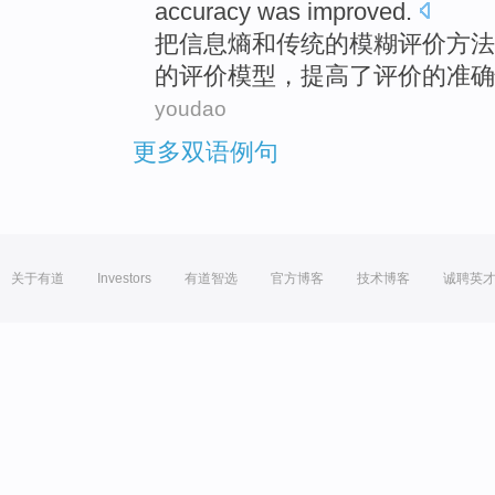
accuracy
was
improved
.
把信息
熵
和
传统
的
模糊
评价
方法
的
评价
模型
，
提高了
评价的
准确
youdao
更多双语例句
关于有道
Investors
有道智选
官方博客
技术博客
诚聘英