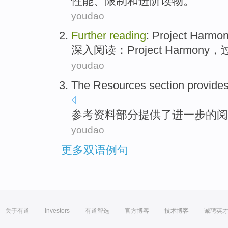
性能
、
限制和进阶
读物
。
youdao
Further
reading
:
Project
Harmon
深入
阅读
：
Project
Harmony
，
youdao
The
Resources
section
provide
参考
资料
部分
提供了
进一步
的
阅
youdao
更多双语例句
关于有道
Investors
有道智选
官方博客
技术博客
诚聘英