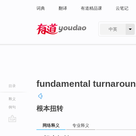
词典
翻译
有道精品课
云笔记
中英
有道 - 网易旗下搜索
fundamental turnarou
目录
释义
根本扭转
例句
网络释义
专业释义
go
top