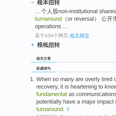
根本扭转
... 个人股non-institutional share
turnaround
（or reversal） 公开
operations ...
基于634个网页
-
相关网页
根柢扭转
相关文章
权威例句
When so many are overly tired o
recovery, it is heartening to kn
fundamental
as communications, 
potentially have a major impact
turnaround
.