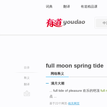
词典
翻译
有道精品课
中
有道 - 网易旗下搜索
full moon spring tide
目录
网络释义
释义
满月大潮
翻译
... full tide of pleasure 欢乐的绝顶
full
点 ...
go
基于22个网页
-
相关网页
top