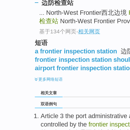
边防检查站
... North-West Frontier西北边境
检查站
North-West Frontier P
基于134个网页
-
相关网页
短语
a frontier inspection station
边
frontier inspection station shou
airport frontier inspection stati
更多
网络短语
相关文章
双语例句
Article 3
the
port
administrative
controlled
by the
frontier
inspec