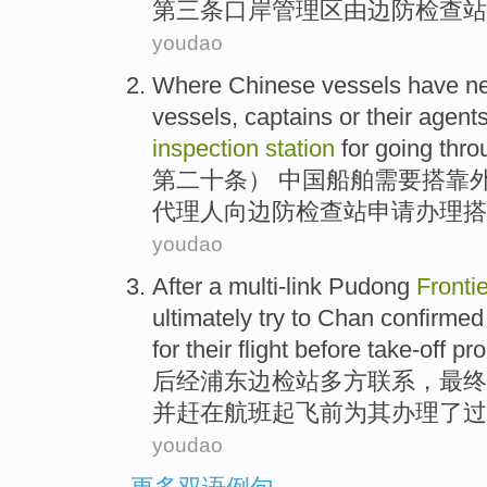
第三
条
口岸
管理区
由
边防
检查站
youdao
Where
Chinese
vessels
have ne
vessels,
captains
or
their
agents
inspection
station
for going thr
第二十条）
中国
船舶
需要
搭
靠
代理人
向
边防
检查站
申请
办理搭
youdao
After
a multi-link
Pudong
Fronti
ultimately
try to
Chan confirmed
for
their
flight
before
take-off
pro
后
经
浦东边检站多方联系，
最终
并
赶
在
航班
起飞前
为
其
办理了过
youdao