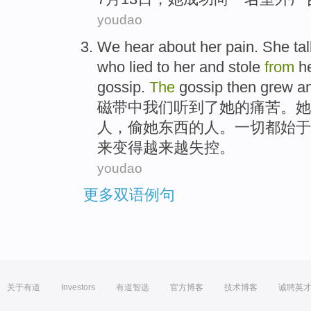
youdao
We
hear about
her
pain
.
She
ta
who
lied
to
her and
stole
from
he
gossip
.
The
gossip
then
grew a
磁带中
我们
听到
了
她
的
痛苦
。
她
人
，
偷
她东西的人。
一切都
始于
来变得
越来越
失控。
youdao
更多双语例句
关于有道
Investors
有道智选
官方博客
技术博客
诚聘英