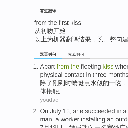
top
有道翻译
from the first kiss
从初吻开始
以上为机器翻译结果，长、整句
双语例句
权威例句
Apart
from
the
fleeting
kiss
when
physical
contact
in
three
month
除了
刚到时
蜻蜓
点水似的
一吻
，
体
接触
。
youdao
On
July
13
,
she
succeeded
in so
man, a
worker
installing
an
outd
7月
13日
，
她
成功
向
一
名
室外
广