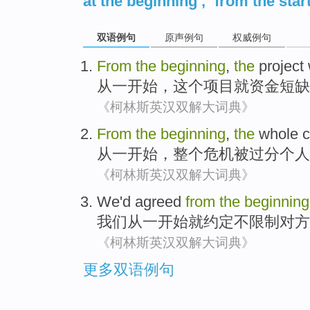
at the beginning
,
from the star
双语例句
原声例句
权威例句
From
the
beginning
,
the
project
从
一
开始，
这个
项目
就资金短缺
《柯林斯英汉双解大词典》
From
the
beginning
,
the
whole
c
从
一
开始，
整个
危机
被
过分
个人
《柯林斯英汉双解大词典》
We
'd
agreed
from
the
beginning
我们
从
一
开始
就
约定
不
限制
对方
《柯林斯英汉双解大词典》
更多双语例句