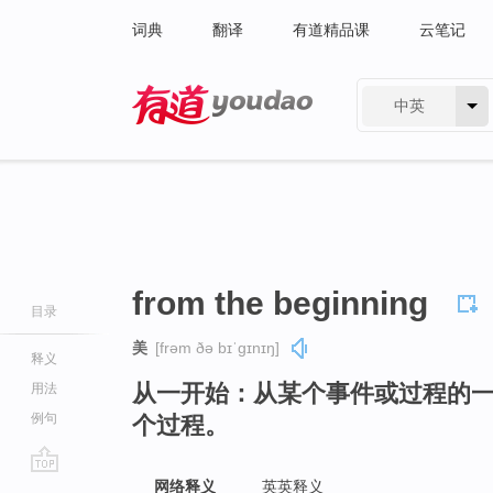
词典
翻译
有道精品课
云笔记
中英
有道 - 网易旗下搜索
from the beginning
目录
美
[frəm ðə bɪˈɡɪnɪŋ]
释义
从一开始：从某个事件或过程的
用法
例句
个过程。
go
网络释义
英英释义