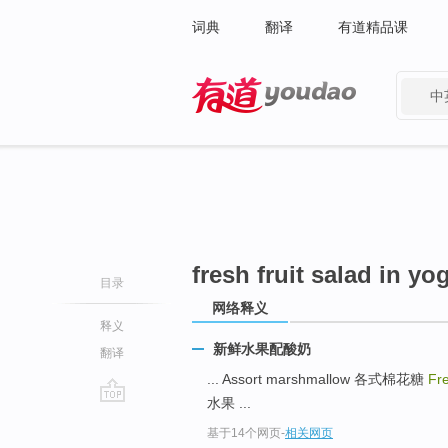
词典
翻译
有道精品课
中
有道 - 网易旗下搜索
fresh fruit salad in yo
目录
网络释义
释义
新鲜水果配酸奶
翻译
... Assort marshmallow 各式棉花糖
Fre
水果 ...
go
基于14个网页
-
相关网页
top