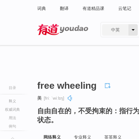
词典
翻译
有道精品课
云笔记
中英
有道 - 网易旗下搜索
free wheeling
目录
美
[friː ˈwiːlɪŋ]
释义
自由自在的，不受拘束的：指行
权威词典
用法
状态。
例句
网络释义
专业释义
英英释义