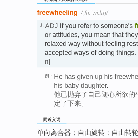
freewheeling
/ˌfriːˈwiːlɪŋ/
ADJ
If you refer to someone's
f
1.
or attitudes, you mean that the
relaxed way without feeling rest
accepted ways of doing thi
n]
He has given up his freewhee
例：
his baby daughter.
他已抛弃了自己随心所欲的
定了下来。
同近义词
单向离合器；自由旋转；自由转