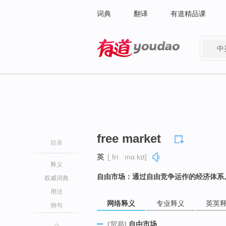
词典
翻译
有道精品课
中
有道 - 网易旗下搜索
free market
目录
英
[ˌfriː ˈmɑːkɪt]
释义
自由市场：通过自由竞争运作的经济体系
权威词典
用法
网络释义
专业释义
英英
例句
自由市场
[贸易]