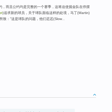
签约，而且公约均是完整的一个赛季，这将迫使掘金队在停摆
et
)追求新的球员，关于球队面临这样的处境，马丁(Martin)
所致："这是球队的问题，他们迟迟(Slow...