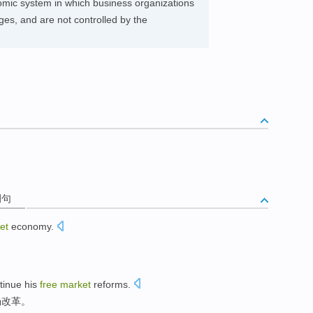
mic system in which business organizations
es, and are not controlled by the
例句
et
economy
.
tinue
his
free
market
reforms
.
场
改革
。