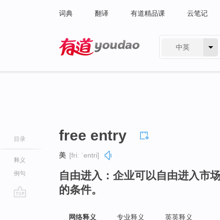
词典
翻译
有道精品课
云笔记
中英
有道 - 网易旗下搜索
free entry
目录
美
[friː ˈentri]
释义
自由进入：企业可以自由进入市
例句
的条件。
go
top
网络释义
专业释义
英英释义