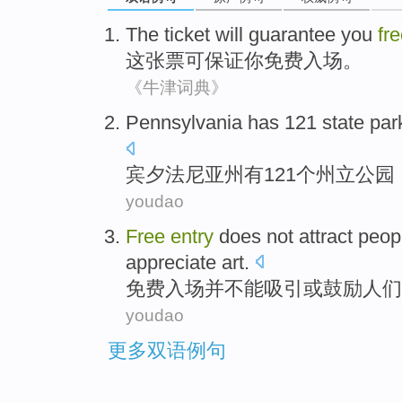
The
ticket
will
guarantee
you
fr
这
张票
可
保证
你
免费
入场
。
《牛津词典》
P
ennsylvania has 121 state par
宾
夕法尼亚州有121个州立公
youdao
Free
entry
does
not
attract
peop
appreciate
art
.
免费
入场
并
不能
吸引
或
鼓励
人们
youdao
更多双语例句