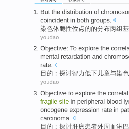
But
the
distribution
of
chromos
coincident in
both
groups
.
染色体
脆性
位点
的的
分布
两
组
基
youdao
Objective
:
To explore
the
correl
mental
retardation
and
chromo
rate
.
目的
：
探讨
智力
低下
儿童
与
染色
youdao
Objective to
explore the
correla
fragile
site
in
peripheral blood
l
oncogene
expression
rate
in
pat
carcinoma
.
目的
：
探讨
肝癌
患者
外周血
淋巴