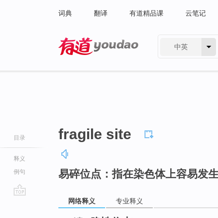
词典
翻译
有道精品课
云笔记
中英
有道 - 网易旗下搜索
fragile site
目录
释义
易碎位点：指在染色体上容易发
例句
网络释义
专业释义
go
top