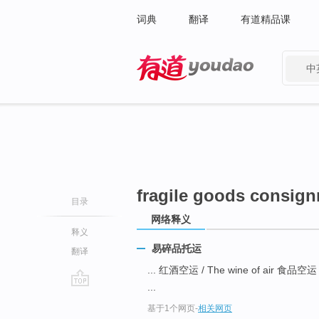
词典
翻译
有道精品课
中
有道 - 网易旗下搜索
fragile goods consig
目录
网络释义
释义
易碎品托运
翻译
... 红酒空运 / The wine of air 食品空运 /
...
go
基于1个网页
-
相关网页
top