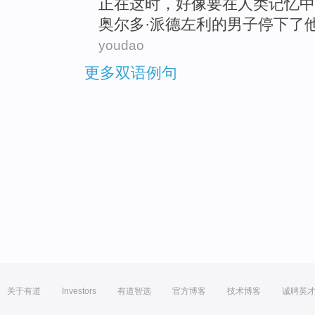
正在
这时
，
好像
要
在
人类
记忆
中
奥尔多·派德左利的
男子
停下
了
youdao
更多双语例句
关于有道
Investors
有道智选
官方博客
技术博客
诚聘英