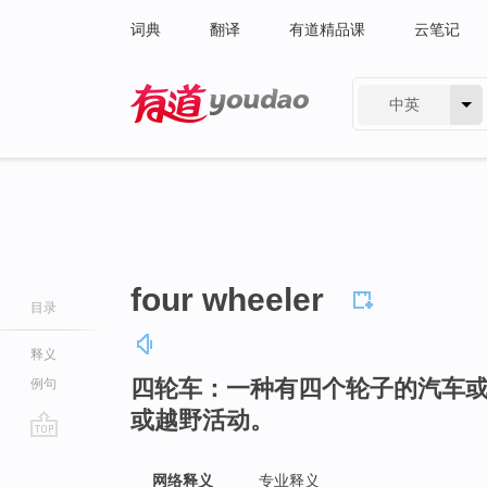
词典
翻译
有道精品课
云笔记
中英
有道 - 网易旗下搜索
four wheeler
目录
释义
四轮车：一种有四个轮子的汽车
例句
或越野活动。
go
top
网络释义
专业释义