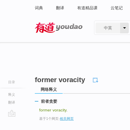
词典
翻译
有道精品课
云笔记
中英
有道 - 网易旗下搜索
former voracity
目录
网络释义
释义
前者贪婪
翻译
former voracity
.
基于1个网页
-
相关网页
go
top